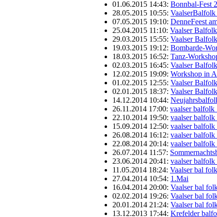
01.06.2015 14:43:
Bonnbal-Fest 
28.05.2015 10:55:
VaalserBalfolk
07.05.2015 19:10:
DenneFeest am
25.04.2015 11:10:
Vaalser Balfol
29.03.2015 15:55:
Vaalser Balfol
19.03.2015 19:12:
Bombarde-Wor
18.03.2015 16:52:
Tanz-Workshop
02.03.2015 16:45:
Vaalser Balfol
12.02.2015 19:09:
Workshop in 
01.02.2015 12:55:
Vaalser Balfol
02.01.2015 18:37:
Vaalser Balfol
14.12.2014 10:44:
Neujahrsbalfol
26.11.2014 17:00:
vaalser balfolk
22.10.2014 19:50:
vaalser balfol
15.09.2014 12:50:
vaalser balfol
26.08.2014 16:12:
vaalser balfol
22.08.2014 20:14:
vaalser balfol
26.07.2014 11:57:
Sommernachtsba
23.06.2014 20:41:
vaalser balfol
11.05.2014 18:24:
Vaalser bal fo
27.04.2014 10:54:
1.Mai
16.04.2014 20:00:
Vaalser bal fo
02.02.2014 19:26:
Vaalser bal fo
20.01.2014 21:24:
Vaalser bal fo
13.12.2013 17:44:
Krefelder balf