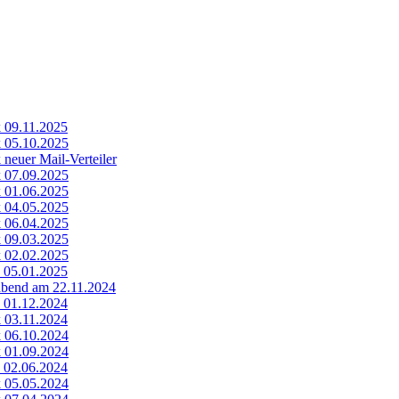
k 09.11.2025
k 05.10.2025
 neuer Mail-Verteiler
k 07.09.2025
k 01.06.2025
k 04.05.2025
k 06.04.2025
k 09.03.2025
k 02.02.2025
k 05.01.2025
abend am 22.11.2024
k 01.12.2024
k 03.11.2024
k 06.10.2024
k 01.09.2024
k 02.06.2024
k 05.05.2024