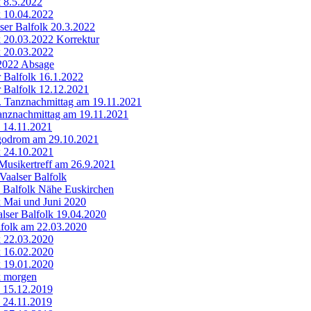
k 8.5.2022
k 10.04.2022
er Balfolk 20.3.2022
k 20.03.2022 Korrektur
k 20.03.2022
.2022 Absage
 Balfolk 16.1.2022
 Balfolk 12.12.2021
h. Tanznachmittag am 19.11.2021
anznachmittag am 19.11.2021
k 14.11.2021
godrom am 29.10.2021
k 24.10.2021
Musikertreff am 26.9.2021
Vaalser Balfolk
 Balfolk Nähe Euskirchen
k Mai und Juni 2020
lser Balfolk 19.04.2020
folk am 22.03.2020
k 22.03.2020
k 16.02.2020
k 19.01.2020
k morgen
k 15.12.2019
k 24.11.2019