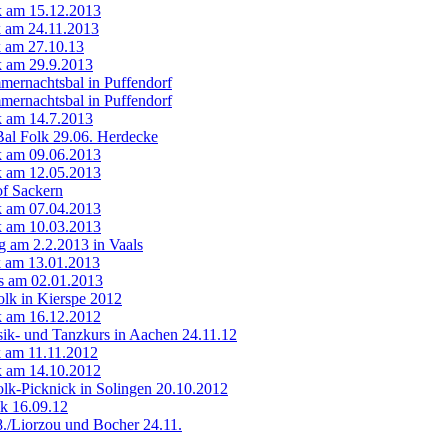
lk am 15.12.2013
lk am 24.11.2013
k am 27.10.13
lk am 29.9.2013
mernachtsbal in Puffendorf
mernachtsbal in Puffendorf
lk am 14.7.2013
Bal Folk 29.06. Herdecke
lk am 09.06.2013
lk am 12.05.2013
of Sackern
lk am 07.04.2013
lk am 10.03.2013
 am 2.2.2013 in Vaals
k am 13.01.2013
ls am 02.01.2013
Folk in Kierspe 2012
lk am 16.12.2012
ik- und Tanzkurs in Aachen 24.11.12
lk am 11.11.2012
lk am 14.10.2012
olk-Picknick in Solingen 20.10.2012
lk 16.09.12
8./Liorzou und Bocher 24.11.