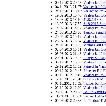
09.12.2013 20:58:
Vaalser bal fo
04.11.2013 21:27:
Vaalser bal fo
24.10.2013 13:11:
Vaalser bal fol
19.09.2013 15:46:
Vaalser bal fo
18.08.2013 13:16:
31.8.2013 Som
18.07.2013 17:57:
31.8.2013 Som
14.07.2013 14:07:
Vaalser bal fo
24.06.2013 20:20:
Tanzkurs und 
29.05.2013 15:12:
Vaalser bal fo
28.04.2013 13:04:
Vaalser bal fo
24.04.2013 19:55:
Maitanz auf H
02.04.2013 15:51:
Vaalser bal fo
03.03.2013 21:43:
Vaalser bal fo
20.01.2013 10:33:
Langer Samstag
30.12.2012 13:06:
Vaalser Balfol
29.12.2012 18:52:
Parasol in Vaa
09.12.2012 19:45:
Silvester Bal 
09.12.2012 19:40:
Vaalser bal fo
12.11.2012 20:20:
Bretonisch Mus
05.11.2012 16:55:
Vaalser bal fo
03.10.2012 12:20:
Vaalser bal fo
26.09.2012 20:38:
Bal Folk mit F
11.09.2012 18:03:
Vaalser Bal Fo
06.07.2012 20:33:
Puffendorf 11.